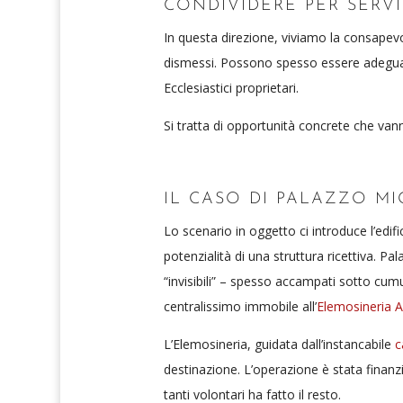
CONDIVIDERE PER SERVI
In questa direzione, viviamo la consapev
dismessi. Possono spesso essere adeguati 
Ecclesiastici proprietari.
Si tratta di opportunità concrete che va
IL CASO DI PALAZZO MI
Lo scenario in oggetto ci introduce l’edifi
potenzialità di una struttura ricettiva. Pal
“invisibili” – spesso accampati sotto cu
centralissimo immobile all’
Elemosineria A
L’Elemosineria, guidata dall’instancabile
c
destinazione. L’operazione è stata finanz
tanti volontari ha fatto il resto.