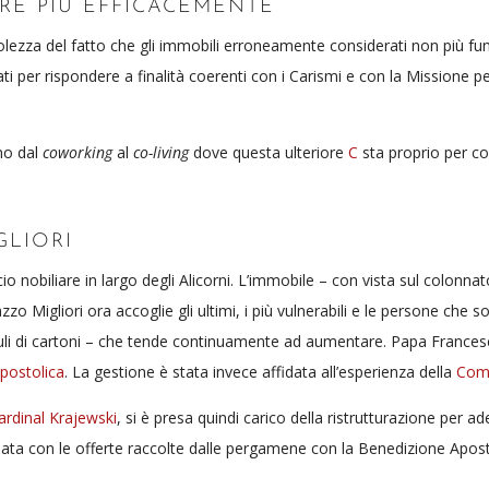
RE PIÙ EFFICACEMENTE
olezza del fatto che gli immobili erroneamente considerati non più fu
per rispondere a finalità coerenti con i Carismi e con la Missione per
nno dal
coworking
al
co-living
dove questa ulteriore
C
sta proprio per co
GLIORI
cio nobiliare in largo degli Alicorni. L’immobile – con vista sul colonna
azzo Migliori ora accoglie gli ultimi, i più vulnerabili e le persone che s
muli di cartoni – che tende continuamente ad aumentare. Papa France
postolica
. La gestione è stata invece affidata all’esperienza della
Comu
ardinal Krajewski
, si è presa quindi carico della ristrutturazione per 
iata con le offerte raccolte dalle pergamene con la Benedizione Apostol