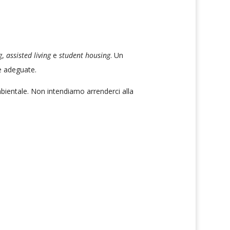
g
,
assisted living
e
student housing
. Un
e adeguate.
bientale. Non intendiamo arrenderci alla