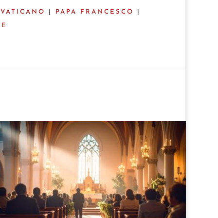
VATICANO
|
PAPA FRANCESCO
|
NE