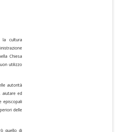
 la cultura
inistrazione
nella Chiesa
buon utilizzo
lle autorità
 aiutare ed
e episcopali
eriori delle
rò quello di