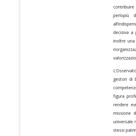
contribuir
perlopiù 
all’indisp
decisiva a
inoltre un
riorganizz
valorizzazio
L’Osservato
gestori di 
competenze
figura pro
rendere ev
missione d
universale
stessi patr