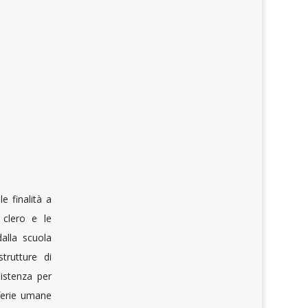
e finalità a
 clero e le
dalla scuola
strutture di
sistenza per
iferie umane