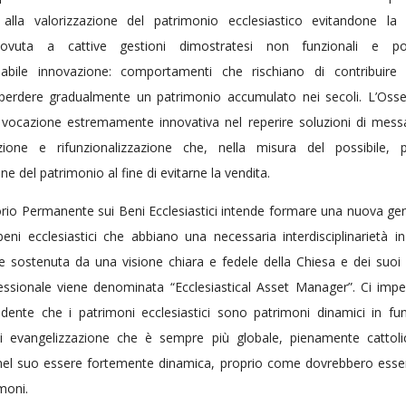
e alla valorizzazione del patrimonio ecclesiastico evitandone la 
dovuta a cattive gestioni dimostratesi non funzionali e p
ensabile innovazione: comportamenti che rischiano di contribuire
 perdere gradualmente un patrimonio accumulato nei secoli. L’Osse
a vocazione estremamente innovativa nel reperire soluzioni di messa
azione e rifunzionalizzazione che, nella misura del possibile, p
ne del patrimonio al fine di evitarne la vendita.
rio Permanente sui Beni Ecclesiastici intende formare una nuova ge
beni ecclesiastici che abbiano una necessaria interdisciplinarietà i
 sostenuta da una visione chiara e fedele della Chiesa e dei suoi f
fessionale viene denominata “Ecclesiastical Asset Manager”. Ci imp
idente che i patrimoni ecclesiastici sono patrimoni dinamici in fun
i evangelizzazione che è sempre più globale, pienamente cattoli
 nel suo essere fortemente dinamica, proprio come dovrebbero esser
imoni.