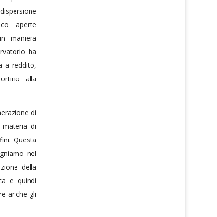
dispersione
oco aperte
 in maniera
rvatorio ha
 a reddito,
ortino alla
nerazione di
n materia di
ini. Questa
egniamo nel
zione della
ca e quindi
e anche gli