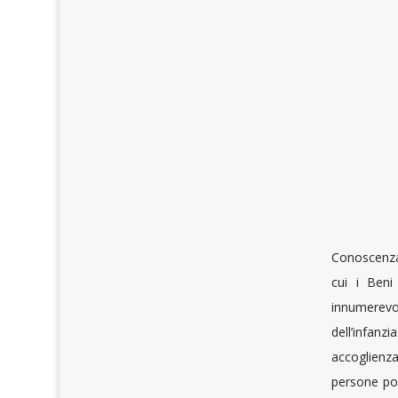
Conoscenza,
cui i Beni
innumerevol
dell’infanz
accoglienza
persone pov