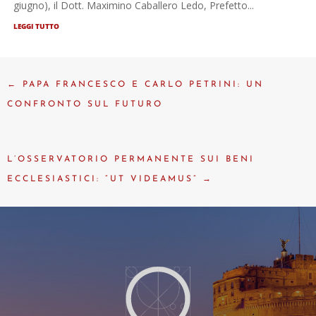
giugno), il Dott. Maximino Caballero Ledo, Prefetto...
LEGGI TUTTO
←
PAPA FRANCESCO E CARLO PETRINI: UN
CONFRONTO SUL FUTURO
L’OSSERVATORIO PERMANENTE SUI BENI
ECCLESIASTICI: “UT VIDEAMUS”
→