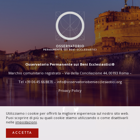
Osservatorio Permanente sui Beni Ecclesiastici®
Marchio comunitario registrato – Via della Conciliazione 44, 00193 Roma –
Tel +39 06 45 66 8870 –
info@osservatoriobeniecclesiastici.org
Privacy Policy
Utilizziamo i cookie per offrirti la migliore esperienza sul nostro sito web.
Puoi scoprire di più su quali cookie stiamo utilizzando o come disattivarli
nelle
impostazioni
.
ACCETTA