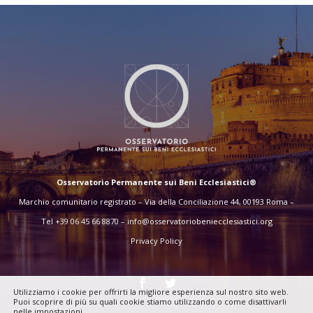
Osservatorio Permanente sui Beni Ecclesiastici®
Marchio comunitario registrato – Via della Conciliazione 44, 00193 Roma –
Tel +39 06 45 66 8870 –
info@osservatoriobeniecclesiastici.org
Privacy Policy
Utilizziamo i cookie per offrirti la migliore esperienza sul nostro sito web.
Puoi scoprire di più su quali cookie stiamo utilizzando o come disattivarli
nelle
impostazioni
.