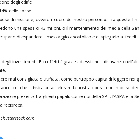
one degli edifici.
 14% delle spese.
e spese di missione, ovvero il cuore del nostro percorso. Tra queste il
iedono una spesa di 43 milioni, o il mantenimento dei media della S
cupano di espandere il messaggio apostolico e di spiegarlo ai fedeli.
gli investimenti. E in effetti è grazie ad essi che il disavanzo nell’ul
nte.
 mal consigliata o truffata, come purtroppo capita di leggere nei gio
a Francesco, che ci invita ad accelerare la nostra opera, con impulso de
azione presente tra gli enti papali, come noi della SPE, l’ASPA e la S
a reciproca.
 Shutterstock.com