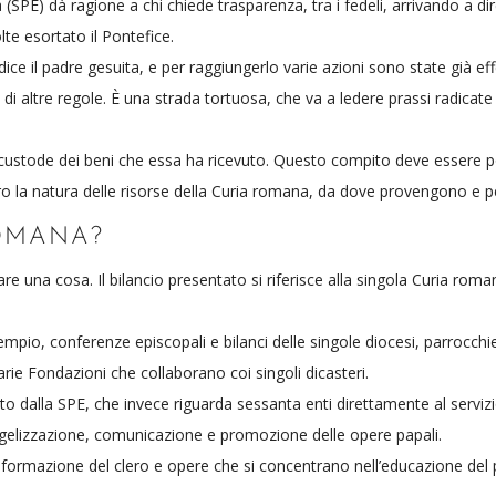
a (SPE) dà ragione a chi chiede trasparenza, tra i fedeli, arrivando a 
lte esortato il Pontefice.
 dice il padre gesuita, e per raggiungerlo varie azioni sono state già ef
ne di altre regole. È una strada tortuosa, che va a ledere prassi radic
sì custode dei beni che essa ha ricevuto. Questo compito deve esser
iaro la natura delle risorse della Curia romana, da dove provengono e pe
ROMANA?
re una cosa. Il bilancio presentato si riferisce alla singola Curia ro
mpio, conferenze episcopali e bilanci delle singole diocesi, parrocchie, 
varie Fondazioni che collaborano coi singoli dicasteri.
to dalla SPE, che invece riguarda sessanta enti direttamente al servi
angelizzazione, comunicazione e promozione delle opere papali.
alla formazione del clero e opere che si concentrano nell’educazione del