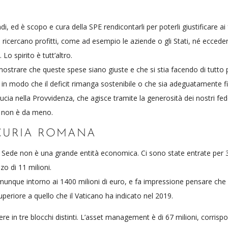
, ed è scopo e cura della SPE rendicontarli per poterli giustificare ai f
ricercano profitti, come ad esempio le aziende o gli Stati, né eccedenz
 Lo spirito è tutt’altro.
strare che queste spese siano giuste e che si stia facendo di tutto pe
in modo che il deficit rimanga sostenibile o che sia adeguatamente f
cia nella Provvidenza, che agisce tramite la generosità dei nostri fede
, non è da meno.
 CURIA ROMANA
ta Sede non è una grande entità economica. Ci sono state entrate per 
o di 11 milioni.
munque intorno ai 1400 milioni di euro, e fa impressione pensare che c
periore a quello che il Vaticano ha indicato nel 2019.
ere in tre blocchi distinti. L’asset management è di 67 milioni, corrispo