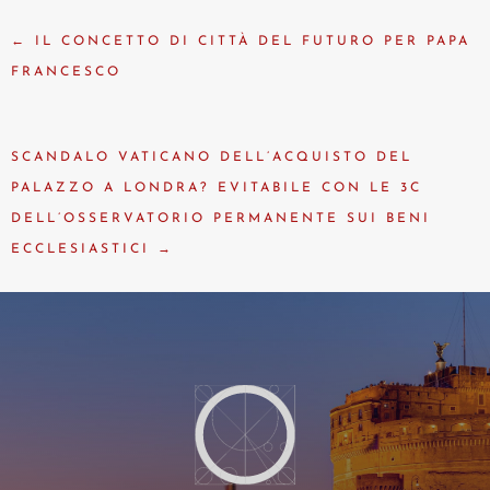
←
IL CONCETTO DI CITTÀ DEL FUTURO PER PAPA
FRANCESCO
SCANDALO VATICANO DELL’ACQUISTO DEL
PALAZZO A LONDRA? EVITABILE CON LE 3C
DELL’OSSERVATORIO PERMANENTE SUI BENI
ECCLESIASTICI
→