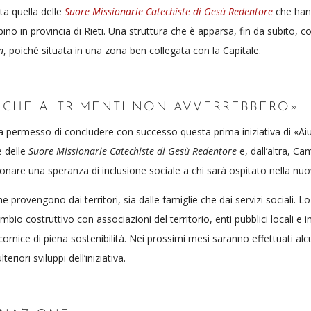
ta quella delle
Suore Missionarie Catechiste di Gesù Redentore
che ha
ino in provincia di Rieti. Una struttura che è apparsa, fin da subito, 
n
, poiché situata in una zona ben collegata con la Capitale.
 CHE ALTRIMENTI NON AVVERREBBERO»
he ha permesso di concludere con successo questa prima iniziativa di «A
e delle
Suore Missionarie Catechiste di Gesù Redentore
e, dall’altra, Ca
onare una speranza di inclusione sociale a chi sarà ospitato nella nuov
e provengono dai territori, sia dalle famiglie che dai servizi sociali. Lo
bio costruttivo con associazioni del territorio, enti pubblici locali e i
ornice di piena sostenibilità. Nei prossimi mesi saranno effettuati alc
eriori sviluppi dell’iniziativa.