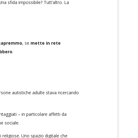
Una sfida impossibile? Tutt’altro. La
n sapremmo
, se
mette in rete
ebbero
.
ersone autistiche adulte stava ricercando
taggiati – in particolare affetti da
e sociale.
 religiose. Uno spazio digitale che