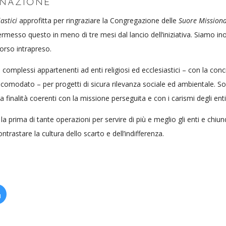
INAZIONE
astici
approfitta per ringraziare la Congregazione delle
Suore Missiona
messo questo in meno di tre mesi dal lancio dell’iniziativa. Siamo ino
orso intrapreso.
 complessi appartenenti ad enti religiosi ed ecclesiastici – con la conc
in comodato – per progetti di sicura rilevanza sociale ed ambientale. Son
inalità coerenti con la missione perseguita e con i carismi degli enti 
prima di tante operazioni per servire di più e meglio gli enti e chiunq
trastare la cultura dello scarto e dell’indifferenza.