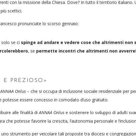
ti con la missione della Chiesa. Dove? In tutto il territorio italiano. 
iù scettici.
rancesco pronunciate lo scorso gennaio:
o
solo se ci
spinge ad andare e vedere cose che altrimenti no
ircolerebbero
, se
permette incontri che altrimenti non avverr
 E PREZIOSO»
ANNAA Onlus
– che si occupa di inclusione sociale residenziale per p
he potesse essere concesso in comodato d’uso gratuito.
uire alle finalità di
ANNAA Onlus
e sostenere lo sviluppo di adulti svan
a che potesse favorire la crescita, l’autonomia personale e l’inclusion
e uno strumento per veicolare tali proposte tra diocesi e congregazioni