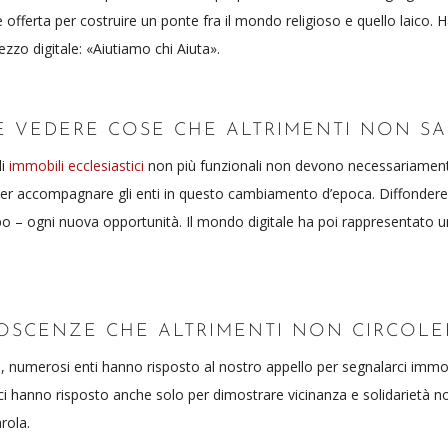
offerta per costruire un ponte fra il mondo religioso e quello laico. Ha
ezzo digitale: «Aiutiamo chi Aiuta».
E VEDERE COSE CHE ALTRIMENTI NON S
i
immobili ecclesiastici
non più funzionali non devono necessariament
er accompagnare gli enti in questo cambiamento d’epoca. Diffondere c
po – ogni nuova opportunità. Il mondo digitale ha poi rappresentato u
OSCENZE CHE ALTRIMENTI NON CIRCOL
, numerosi enti hanno risposto al nostro appello per segnalarci immobil
à ci hanno risposto anche solo per dimostrare vicinanza e solidariet
rola.