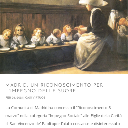
MADRID. UN RICONOSCIMENTO PER
L’IMPEGNO DELLE SUORE
FEB 26, 2021
|
CASI VIRTUOSI
La Comunità di Madrid ha concesso il “Riconoscimento 8
marzo” nella categoria “Impegno Sociale” alle Figlie della Carità
di San Vincenzo de’ Paoli «per l’aiuto costante e disinteressato