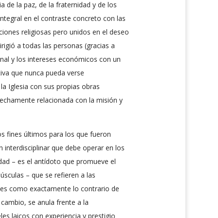
 de la paz, de la fraternidad y de los
tegral en el contraste concreto con las
iones religiosas pero unidos en el deseo
igió a todas las personas (gracias a
rsonal y los intereses económicos con un
itiva que nunca pueda verse
a Iglesia con sus propias obras
rechamente relacionada con la misión y
s fines últimos para los que fueron
interdisciplinar que debe operar en los
dad – es el antídoto que promueve el
sculas – que se refieren a las
nces como exactamente lo contrario de
 cambio, se anula frente a la
es laicos con experiencia y prestigio