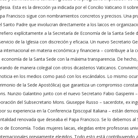
lesia. Esta es la dirección ya indicada por el Concilio Vaticano II sobr
el Papa Francisco sigue con nombramientos concretos y precisos. Una 
el Santo Padre que involucran directamente a los laicos en organizac
refiero explícitamente a la Secretaría de Economía de la Santa Sede 
servicio de la Iglesia con discreción y eficacia. Un nuevo Secretario 
a internacional en materia económica y financiera – contribuye a la c
 la economía de la Santa Sede con la máxima transparencia. De hech
orando de manera colegial con otros dicasterios Vaticanos. Convivimos
noticia en los medios como pasó con los escándalos. Lo mismo ocurr
trimonio de la Sede Apostólica) que garantiza un compromiso constante 
ons. Nunzio Galantino junto con el nuevo Secretario Fabio Gasperini – 
laboración del Subsecretario Mons. Giuseppe Russo – sacerdote, ex i
n por su experiencia en la Conferencia Episcopal Italiana – están dem
talidad renovada que deseaba el Papa Francisco. Se lo debemos al S
 de Economía. Todas mujeres laicas, elegidas entre profesoras univer
internacionales previamente elegidos. Todo esto está contribuyendo a