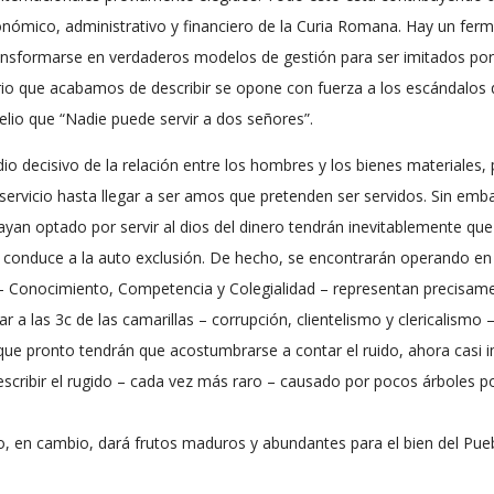
ómico, administrativo y financiero de la Curia Romana. Hay un ferm
ransformarse en verdaderos modelos de gestión para ser imitados por
enario que acabamos de describir se opone con fuerza a los escándalos
lio que “Nadie puede servir a dos señores”.
dio decisivo de la relación entre los hombres y los bienes materiales
 servicio hasta llegar a ser amos que pretenden ser servidos. Sin emb
yan optado por servir al dios del dinero tendrán inevitablemente que
e conduce a la auto exclusión. De hecho, se encontrarán operando en
o – Conocimiento, Competencia y Colegialidad – representan precisam
r a las 3c de las camarillas – corrupción, clientelismo y clericalism
que pronto tendrán que acostumbrarse a contar el ruido, ahora casi 
cribir el rugido – cada vez más raro – causado por pocos árboles po
, en cambio, dará frutos maduros y abundantes para el bien del Puebl