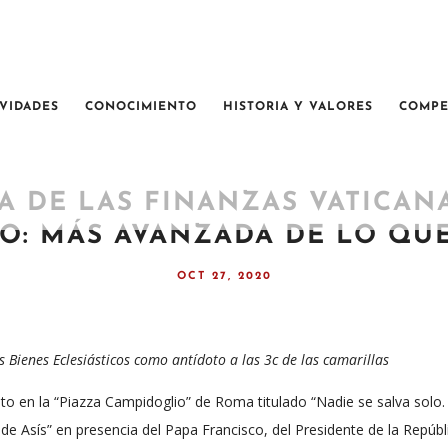
IVIDADES
CONOCIMIENTO
HISTORIA Y VALORES
COMPE
 DE LAS FINANZAS VATICAN
O: MÁS AVANZADA DE LO QU
OCT 27, 2020
 Bienes Eclesiásticos como antídoto a las 3c de las camarillas
nto en la “Piazza Campidoglio” de Roma titulado “Nadie se salva solo.
 de Asís” en presencia del Papa Francisco, del Presidente de la Repúbli