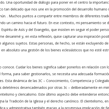
do. Una oportunidad de diálogo para poner en el centro la importancia
 tan delicado que nos une en la promoción del desarrollo humano in
ún. . Muchos puntos a compartir entre miembros de diferentes tradic
 un camino hacia el futuro. En ese contexto, mi pensamiento se dir
l Espíritu de Asís y del Evangelio, que insisten en seguir el poder pe
e desanimé y, en esta reflexión, quise capturar una inspiración pos
lgunos sujetos. Estas personas, de hecho, se están excluyendo de l
 en absoluto una gestión de los bienes eclesiásticos que no esté est
conoce. Cuidar los bienes significa saber ponerlos en relación con lo
forma, para saber gestionarlos, se necesita una adecuada formación 
es. Esta dinámica de las 3C – Conocimiento, Competencia y Colegiali
s deletéreos desencadenados por otras 3c – deliberadamente en minú
lientelismo y clericalismo. Este último aspecto debe entenderse ento
a la Tradición de la Iglesia y el derecho canónico. El clientelismo, en
a y administrativa también gracias a la progresiva implicación de fiel