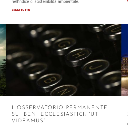
nell’indice di sostenibilità ambientale.
LEGGI TUTTO
L’OSSERVATORIO PERMANENTE
SUI BENI ECCLESIASTICI: “UT
VIDEAMUS”